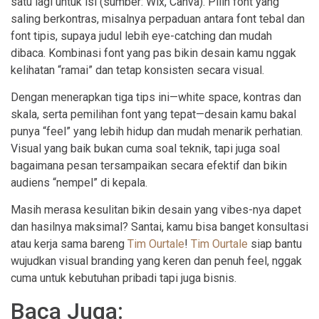
satu lagi untuk isi (sumber: Wix, Canva). Pilih font yang
saling berkontras, misalnya perpaduan antara font tebal dan
font tipis, supaya judul lebih eye-catching dan mudah
dibaca. Kombinasi font yang pas bikin desain kamu nggak
kelihatan “ramai” dan tetap konsisten secara visual.
Dengan menerapkan tiga tips ini—white space, kontras dan
skala, serta pemilihan font yang tepat—desain kamu bakal
punya “feel” yang lebih hidup dan mudah menarik perhatian.
Visual yang baik bukan cuma soal teknik, tapi juga soal
bagaimana pesan tersampaikan secara efektif dan bikin
audiens “nempel” di kepala.
Masih merasa kesulitan bikin desain yang vibes-nya dapet
dan hasilnya maksimal? Santai, kamu bisa banget konsultasi
atau kerja sama bareng
Tim Ourtale
!
Tim Ourtale
siap bantu
wujudkan visual branding yang keren dan penuh feel, nggak
cuma untuk kebutuhan pribadi tapi juga bisnis.
Baca Juga: