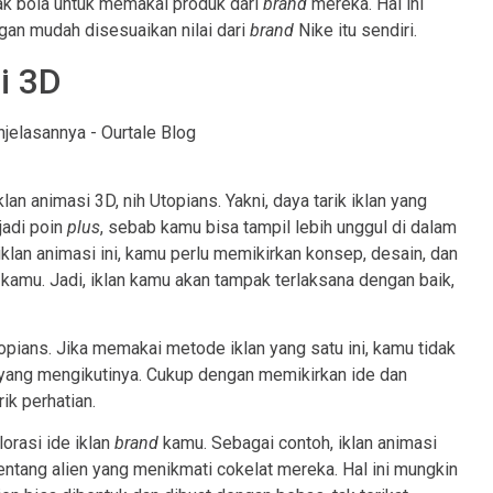
ak bola untuk memakai produk dari
brand
mereka. Hal ini
gan mudah disesuaikan nilai dari
brand
Nike itu sendiri.
i 3D
an animasi 3D, nih Utopians. Yakni, daya tarik iklan yang
 jadi poin
plus
, sebab kamu bisa tampil lebih unggul di dalam
klan animasi ini, kamu perlu memikirkan konsep, desain, dan
an kamu. Jadi, iklan kamu akan tampak terlaksana dengan baik,
opians. Jika memakai metode iklan yang satu ini, kamu tidak
a yang mengikutinya. Cukup dengan memikirkan ide dan
ik perhatian.
lorasi ide iklan
brand
kamu. Sebagai contoh, iklan animasi
entang alien yang menikmati cokelat mereka. Hal ini mungkin