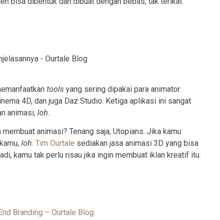
en bisa dibentuk dan dibuat dengan bebas, tak terikat
 memanfaatkan
tools
yang sering dipakai para animator.
nema 4D, dan juga Daz Studio. Ketiga aplikasi ini sangat
an animasi,
loh
.
am membuat animasi? Tenang saja, Utopians. Jika kamu
 kamu,
loh
.
Tim Ourtale
sediakan jasa animasi 3D yang bisa
di, kamu tak perlu risau jika ingin membuat iklan kreatif itu.
End Branding – Ourtale Blog