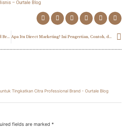
isnis – Ourtale Blog
Mau Jadi High-End Brand? Inilah Tips High-End Branding
Apa Itu Direct Marketing? Ini Pengertian, Contoh, dan Tipsnya
untuk Tingkatkan Citra Professional Brand - Ourtale Blog
uired fields are marked
*