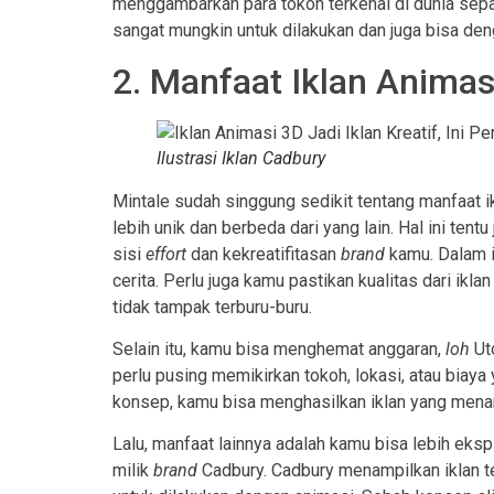
menggambarkan para tokoh terkenal di dunia sep
sangat mungkin untuk dilakukan dan juga bisa den
2. Manfaat Iklan Animas
Ilustrasi Iklan Cadbury
Mintale sudah singgung sedikit tentang manfaat ikl
lebih unik dan berbeda dari yang lain. Hal ini tentu
sisi
effort
dan kekreatifitasan
brand
kamu. Dalam i
cerita. Perlu juga kamu pastikan kualitas dari ikl
tidak tampak terburu-buru.
Selain itu, kamu bisa menghemat anggaran,
loh
Ut
perlu pusing memikirkan tokoh, lokasi, atau biay
konsep, kamu bisa menghasilkan iklan yang menar
Lalu, manfaat lainnya adalah kamu bisa lebih eksp
milik
brand
Cadbury. Cadbury menampilkan iklan t